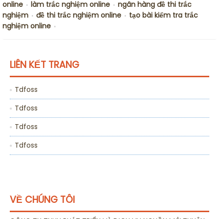
online
làm trắc nghiệm online
ngân hàng đề thi trắc
•
•
nghiệm
đề thi trắc nghiệm online
tạo bài kiểm tra trắc
•
•
nghiệm online
•
LIÊN KẾT TRANG
Tdfoss
Tdfoss
Tdfoss
Tdfoss
VỀ CHÚNG TÔI