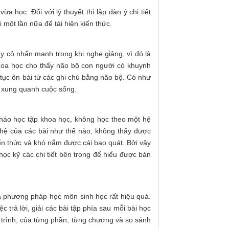
ừa học. Đối với lý thuyết thì lập dàn ý chi tiết
i một lần nữa để tái hiện kiến thức.
ầy cô nhấn mạnh trong khi nghe giảng, vì đó là
u khoa học cho thấy não bộ con người có khuynh
tục ôn bài từ các ghi chú bằng não bộ. Có như
ề xung quanh cuộc sống.
pháo học tập khoa học, không học theo một hệ
n hệ của các bài như thế nào, không thấy được
ến thức và khó nắm được cái bao quát. Bởi vậy
ọc kỹ các chi tiết bên trong để hiểu được bản
là phương pháp học môn sinh học rất hiệu quả.
 trả lời, giải các bài tập phía sau mỗi bài học
trình, của từng phần, từng chương và so sánh