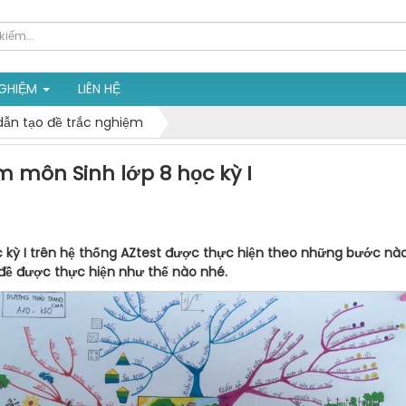
NGHIỆM
LIÊN HỆ
ẫn tạo đề trắc nghiệm
m môn Sinh lớp 8 học kỳ I
c kỳ I trên hệ thống AZtest được thực hiện theo những bước nà
 đề được thực hiện như thế nào nhé.