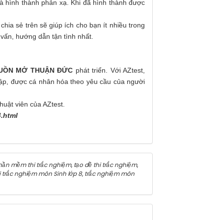
và hình thành phản xạ. Khi đã hình thành được
chia sẻ trên sẽ giúp ích cho bạn ít nhiều trong
vấn, hướng dẫn tận tình nhất.
GUỒN MỞ THUẬN ĐỨC
phát triển. Với AZtest,
 lập, được cá nhân hóa theo yêu cầu của người
huật viên của AZtest.
4.html
ần mềm thi trắc nghiệm
,
tạo đề thi trắc nghiệm
,
i trắc nghiệm môn Sinh lớp 8
,
trắc nghiệm môn