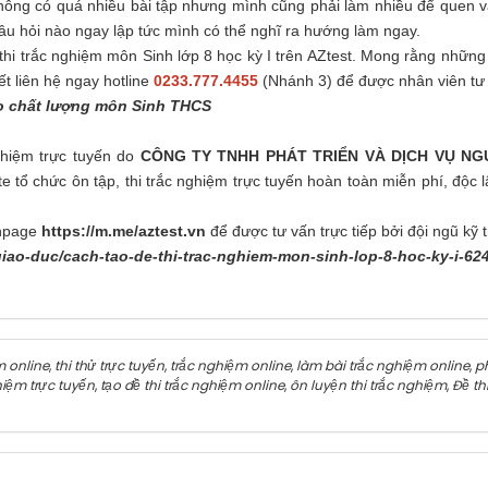
không có quá nhiều bài tập nhưng mình cũng phải làm nhiều để quen 
câu hỏi nào ngay lập tức mình có thể nghĩ ra hướng làm ngay.
thi trắc nghiệm môn Sinh lớp 8 học kỳ I trên AZtest. Mong rằng những 
iết liên hệ ngay hotline
0233.777.4455
(Nhánh 3) để được nhân viên tư 
ao chất lượng môn Sinh THCS
nghiệm trực tuyến do
CÔNG TY TNHH PHÁT TRIỂN VÀ DỊCH VỤ N
 tổ chức ôn tập, thi trắc nghiệm trực tuyến hoàn toàn miễn phí, độc
npage
https://m.me/aztest.vn
để được tư vấn trực tiếp bởi đội ngũ kỹ t
-giao-duc/cach-tao-de-thi-trac-nghiem-mon-sinh-lop-8-hoc-ky-i-62
̣m online
,
thi thử trực tuyến
,
trắc nghiệm online
,
làm bài trắc nghiệm online
,
ph
hiệm trực tuyến
,
tạo đề thi trắc nghiệm online
,
ôn luyện thi trắc nghiệm
,
Đề th