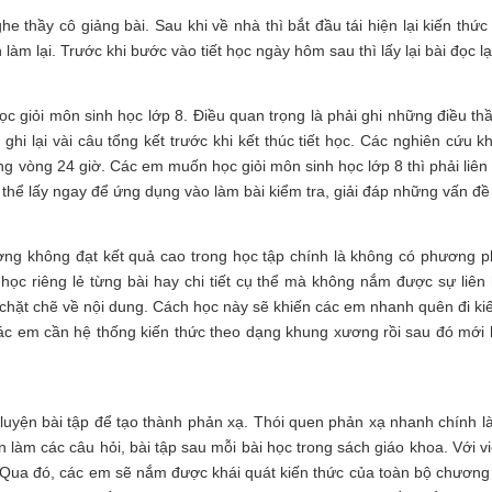
 thầy cô giảng bài. Sau khi về nhà thì bắt đầu tái hiện lại kiến thức v
 làm lại. Trước khi bước vào tiết học ngày hôm sau thì lấy lại bài đọc lạ
học giỏi môn sinh học lớp 8. Điều quan trọng là phải ghi những điều th
à ghi lại vài câu tổng kết trước khi kết thúc tiết học. Các nghiên cứ
 vòng 24 giờ. Các em muốn học giỏi môn sinh học lớp 8 thì phải liên 
ó thể lấy ngay để ứng dụng vào làm bài kiểm tra, giải đáp những vấn đ
ờng không đạt kết quả cao trong học tập chính là không có phương 
học riêng lẻ từng bài hay chi tiết cụ thể mà không nắm được sự liê
 chặt chẽ về nội dung. Cách học này sẽ khiến các em nhanh quên đi ki
 các em cần hệ thống kiến thức theo dạng khung xương rồi sau đó mới h
 luyện bài tập để tạo thành phản xạ. Thói quen phản xạ nhanh chính 
àm các câu hỏi, bài tập sau mỗi bài học trong sách giáo khoa. Với việc
 Qua đó, các em sẽ nắm được khái quát kiến thức của toàn bộ chương 