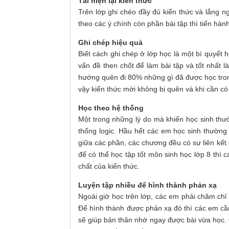
Tái hiện lại kiến thức
Trên lớp ghi chéo đầy đủ kiến thức và lắng nghe
theo các ý chính còn phần bài tập thì tiến hành
Ghi chép hiệu quả
Biết cách ghi chép ở lớp học là một bí quyết 
vấn đề then chốt để làm bài tập và tốt nhất l
hướng quên đi 80% những gì đã được học trong
vậy kiến thức mới không bị quên và khi cần c
Học theo hệ thống
Một trong những lý do mà khiến học sinh thư
thống logic. Hầu hết các em học sinh thường 
giữa các phần, các chương đều có sự liên kết
để có thể học tập tốt môn sinh học lớp 8 thì
chất của kiến thức.
Luyện tập nhiều để hình thành phản xạ
Ngoài giờ học trên lớp, các em phải chăm chỉ
Để hình thành được phản xạ đó thì các em cần l
sẽ giúp bản thân nhớ ngay được bài vừa học.