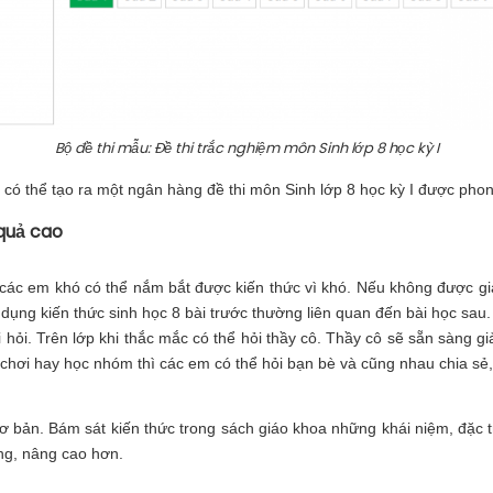
Bộ đề thi mẫu: Đề thi trắc nghiệm môn Sinh lớp 8 học kỳ I
có thể tạo ra một ngân hàng đề thi môn Sinh lớp 8 học kỳ I được pho
 quả cao
các em khó có thể nắm bắt được kiến thức vì khó. Nếu không được giả
 dụng kiến thức sinh học 8 bài trước thường liên quan đến bài học s
i hỏi. Trên lớp khi thắc mắc có thể hỏi thầy cô. Thầy cô sẽ sẵn sàng 
chơi hay học nhóm thì các em có thể hỏi bạn bè và cũng nhau chia sẻ, 
ơ bản. Bám sát kiến thức trong sách giáo khoa những khái niệm, đặc tr
ộng, nâng cao hơn.