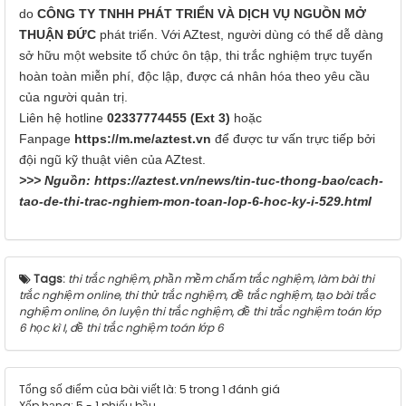
do
CÔNG TY TNHH PHÁT TRIỂN VÀ DỊCH VỤ NGUỒN MỞ
THUẬN ĐỨC
phát triển. Với AZtest, người dùng có thể dễ dàng
sở hữu một website tổ chức ôn tập, thi trắc nghiệm trực tuyến
hoàn toàn miễn phí, độc lập, được cá nhân hóa theo yêu cầu
của người quản trị.
Liên hệ hotline
02337774455 (Ext 3)
hoặc
Fanpage
https://m.me/aztest.vn
để được tư vấn trực tiếp bởi
đội ngũ kỹ thuật viên của AZtest.
>>> Nguồn:
https://aztest.vn/news/tin-tuc-thong-bao/cach-
tao-de-thi-trac-nghiem-mon-toan-lop-6-hoc-ky-i-529.html
Tags:
thi trắc nghiệm
,
phần mềm chấm trắc nghiệm
,
làm bài thi
trắc nghiệm online
,
thi thử trắc nghiệm
,
đề trắc nghiệm
,
tạo bài trắc
nghiệm online
,
ôn luyện thi trắc nghiệm
,
đề thi trắc nghiệm toán lớp
6 học kì I
,
đề thi trắc nghiệm toán lớp 6
Tổng số điểm của bài viết là: 5 trong 1 đánh giá
Xếp hạng:
5
-
1
phiếu bầu