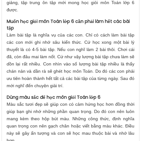
giảng, tập trung ôn tập mới mong học giỏi môn Toán lớp 6
được.
Muốn học giỏi môn Toán lớp 6 cần phải làm hết các bài
tập
Làm bài tập là nghĩa vụ của các con. Chỉ có cách làm bài tập
các con mới ghi nhớ sâu kiến thức. Cứ học xong một bài lý
thuyết là có 4-5 bài tập. Nếu con nghĩ làm 2 bài thôi. Chơi cái
đã, còn đâu mai làm nốt. Cứ như vậy lượng bài tập chưa làm sẽ
dồn lại rất nhiều. Con nhìn vào số lượng bài tập nhiều là thấy
chán nản và dần rà sẽ ghét học môn Toán. Do đó các con phải
ưu tiên hoàn thành hết tất cả các bài tập của từng ngày. Sau đó
mới nghĩ đến chuyện giải trí.
Dùng màu sắc để học môn giỏi Toán lớp 6
Màu sắc tươi đẹp sẽ giúp con có cảm hứng học hơn đồng thời
giúp bạn ghi nhớ những phần quan trọng. Do đó con nên luôn
mang kèm theo hộp bút màu. Những công thức, định nghĩa
quan trọng con nên gạch chân hoặc viết bằng màu khác. Điều
này sẽ gây ấn tượng và con sẽ học mau thuộc bài và nhớ lâu
hơn.