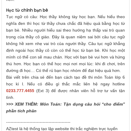
Học từ chính bạn bè
Tục ngữ có câu: Học thầy không tày học bạn. Nếu hiểu theo
nghĩa đen thì học từ thầy chưa chắc đã hiệu quả bằng học từ
bạn bè. Nhiều người hiểu sai theo hướng hạ thấp vai trò quan
trọng của thầy cô giáo. Đây là quan niệm sai bởi câu tục ngữ
không hề xem nhẹ vai trò của người thầy. Câu tục ngữ khẳng
định ngoài học thầy cô còn có thể học từ bạn bè. Khi học một
mình có thể con sẽ mau chán. Học với bạn bè vui hơn và hứng
thú hơn. Học bạn có thể học mọi nơi mọi lúc: khi đi chơi, trên
đường đi học… Có thể rủ bạn học nhóm để đạt hiệu quả hơn.
Bài viết trên chia sẻ đến bạn cách tạo đề thi môn Toán lớp 6
học kì I. Nếu có điều gì thắc mắc liên hệ ngay hotline
0233.777.4455
(Ext 3) để được nhân viên hỗ trợ tư vấn tận
tình.
>>> XEM THÊM:
Môn Toán: Tận dụng câu hỏi “cho điểm”
phần tích phân
--------------------------------------------
AZtest là hệ thống tạo lập website thi trắc nghiệm trực tuyến