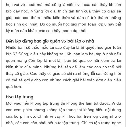
học vui vẻ thoải mái mà cũng là niềm vui của các thầy khi lên
lớp dạy học. Những lời giải thích tận tình của thầy cô giáo sẽ
giúp các con thêm nhiều kiến thức và dần sẽ trở thành những
học sinh giỏi nhất. Do đó muốn học giỏi môn Toán lớp 6 hay bất
kỳ môn nào khác, các con hãy mạnh dạn hỏi.
Đến lớp đừng bao giờ quên vở bài tập ở nhà
Nhiều bạn sẽ thắc mắc tại sao đây lại là bí quyết học giỏi Toán
lớp 6? Đúng, điều này không sai. Khi bạn làm bài tập ở nhà nếu
quên mang đến lớp là một lần bạn bỏ qua cơ hội kiểm tra lại
kiến thức của mình. Những bài tập đã làm các con có thể hỏi
thầy cô giáo. Các thầy cô giáo sẽ chỉ ra những lỗi sai. Đồng thời
có thể sẽ gợi ý cho con những cách giải bài toán đơn giản hiệu
quả hơn.
Học tập trung
Mọi việc nếu không tập trung thì không thể làm tốt được. Ví dụ
con xem phim nhưng không tập trung thì không hiểu nội dung
của bộ phim đó. Chính vì vậy khi học bài trên lớp cũng như ở
nhà, các con cần phải hết sức tập trung. Chỉ có tập trung nghe