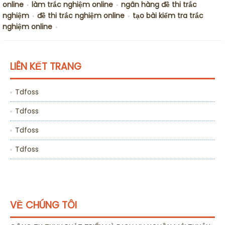
online
làm trắc nghiệm online
ngân hàng đề thi trắc
•
•
nghiệm
đề thi trắc nghiệm online
tạo bài kiểm tra trắc
•
•
nghiệm online
•
LIÊN KẾT TRANG
Tdfoss
Tdfoss
Tdfoss
Tdfoss
VỀ CHÚNG TÔI