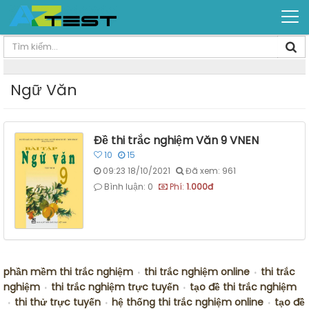
Ngữ Văn
Đề thi trắc nghiệm Văn 9 VNEN
10
15
09:23 18/10/2021
Đã xem: 961
Bình luận: 0
Phí:
1.000đ
phần mềm thi trắc nghiệm
thi trắc nghiệm online
thi trắc
•
•
nghiệm
thi trắc nghiệm trực tuyến
tạo đề thi trắc nghiệm
•
•
thi thử trực tuyến
hệ thống thi trắc nghiệm online
tạo đề
•
•
•