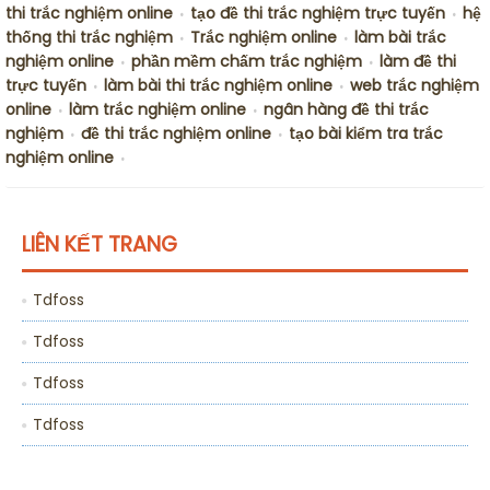
thi trắc nghiệm online
tạo đề thi trắc nghiệm trực tuyến
hệ
•
•
thống thi trắc nghiệm
Trắc nghiệm online
làm bài trắc
•
•
nghiệm online
phần mềm chấm trắc nghiệm
làm đề thi
•
•
trực tuyến
làm bài thi trắc nghiệm online
web trắc nghiệm
•
•
online
làm trắc nghiệm online
ngân hàng đề thi trắc
•
•
nghiệm
đề thi trắc nghiệm online
tạo bài kiểm tra trắc
•
•
nghiệm online
•
LIÊN KẾT TRANG
Tdfoss
Tdfoss
Tdfoss
Tdfoss