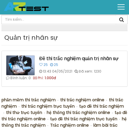
Quản trị nhân sự
Đề thi trắc nghiệm quản trị nhân sự
25
25
13:43 04/05/2021
Đã xem: 1230
Bình luận: 0
Phí:
1.000đ
phần mềm thi trắc nghiệm
thi trắc nghiệm online
thi trắc
•
•
nghiệm
thi trắc nghiệm trực tuyến
tạo đề thi trắc nghiệm
•
•
thi thử trực tuyến
hệ thống thi trắc nghiệm online
tạo đề
•
•
•
thi trắc nghiệm online
tạo đề thi trắc nghiệm trực tuyến
hệ
•
•
thống thi trắc nghiệm
Trắc nghiệm online
làm bài trắc
•
•